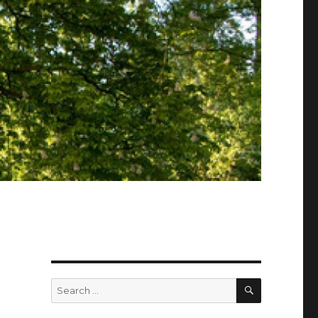
SEARCH
Search
for: