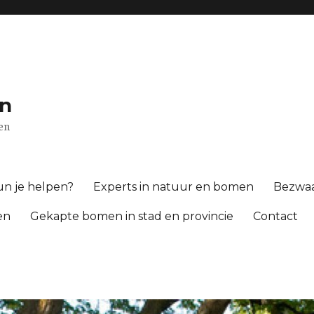
n
gen
n je helpen?
Experts in natuur en bomen
Bezwa
en
Gekapte bomen in stad en provincie
Contact