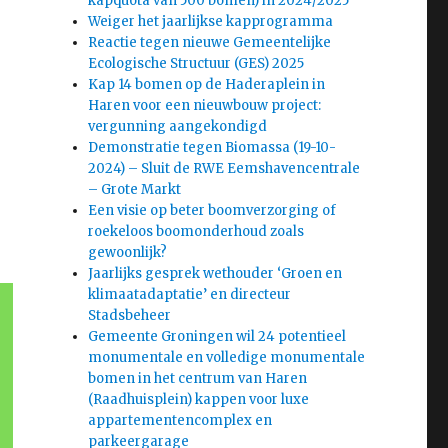
kapquota van 500 bomen) in 2024/2025
Weiger het jaarlijkse kapprogramma
Reactie tegen nieuwe Gemeentelijke
Ecologische Structuur (GES) 2025
Kap 14 bomen op de Haderaplein in
Haren voor een nieuwbouw project:
vergunning aangekondigd
Demonstratie tegen Biomassa (19-10-
2024) – Sluit de RWE Eemshavencentrale
– Grote Markt
Een visie op beter boomverzorging of
roekeloos boomonderhoud zoals
gewoonlijk?
Jaarlijks gesprek wethouder ‘Groen en
klimaatadaptatie’ en directeur
Stadsbeheer
Gemeente Groningen wil 24 potentieel
monumentale en volledige monumentale
bomen in het centrum van Haren
(Raadhuisplein) kappen voor luxe
appartementencomplex en
parkeergarage