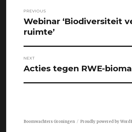
Post
PREVIOUS
navigation
Webinar ‘Biodiversiteit 
Previous
post:
ruimte’
NEXT
Acties tegen RWE-bioma
Next
post:
Boomwachters Groningen
Proudly powered by Word