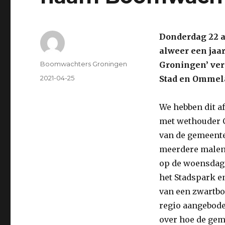
Donderdag 22 ap
alweer een jaa
Author
Boomwachters Groningen
Groningen’ ver
Posted
2021-04-25
Stad en Ommel
on
We hebben dit a
met wethouder C
van de gemeente
meerdere malen
op de woensdage
het Stadspark e
van een zwartb
regio aangebode
over hoe de ge