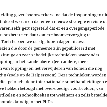
leiding gaven boomwerkers toe dat de inspanningen ui
t ideaal waren en dat er een nieuwe strategie en visie o
aren zelfs gerustgesteld dat er een overgangsperiode
n om betere en duurzamere boomverzorging te
 Toch hebben we de afgelopen dagen nieuwe
zien die door de gemeente zijn gepubliceerd met
zinnige en zeer schadelijke technieken, waaronder
pping en het kandelaberen (een andere, meer
m van topping) en het verwijderen van bomen die nog
 zijn (zoals op de Helperzoom). Deze technieken worden
ediet gebracht door internationale snoeihandleidingen 
 we hebben betoogd met overvloedige voorbeelden, van
rtikelen en schoolboeken tot webinars en zelfs betaald
 boomdeskundigen met PhD’s.