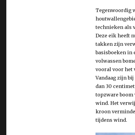
Tegenwoordig w
houtwallengebie
technieken als 
Deze eik heeft n
takken zijn verw
basisboeken in 
volwassen bomen
vooral voor het 
Vandaag zijn bi
dan 30 centimete
topzware boom w
wind. Het verwi
kroon verminde
tijdens wind.