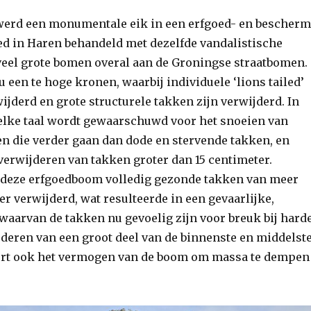
erd een monumentale eik in een erfgoed- en bescher
d in Haren behandeld met dezelfde vandalistische
veel grote bomen overal aan de Groningse straatbomen.
u een te hoge kronen, waarbij individuele ‘lions tailed’
ijderd en grote structurele takken zijn verwijderd. In
elke taal wordt gewaarschuwd voor het snoeien van
 die verder gaan dan dode en stervende takken, en
verwijderen van takken groter dan 15 centimeter.
j deze erfgoedboom volledig gezonde takken van meer
r verwijderd, wat resulteerde in een gevaarlijke,
aarvan de takken nu gevoelig zijn voor breuk bij hard
jderen van een groot deel van de binnenste en middelst
rt ook het vermogen van de boom om massa te dempen