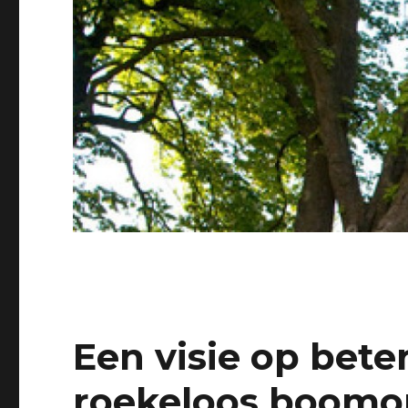
Een visie op bet
roekeloos boomo