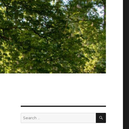
SEARCH
Search
for: