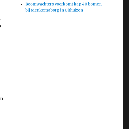
Boomwachters voorkomt kap 40 bomen
bij Menkemaborg in Uithuizen
t
p
en
e