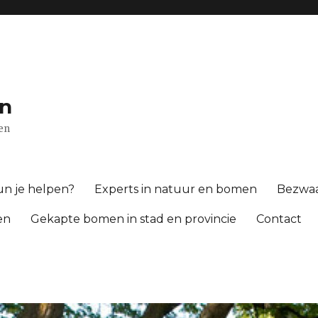
n
gen
n je helpen?
Experts in natuur en bomen
Bezwa
en
Gekapte bomen in stad en provincie
Contact