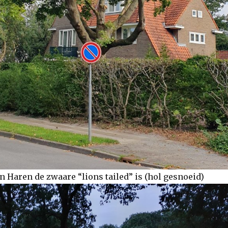
n Haren de zwaare “lions tailed” is (hol gesnoeid)