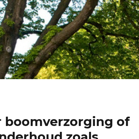
er boomverzorging of
nderhoud zoals