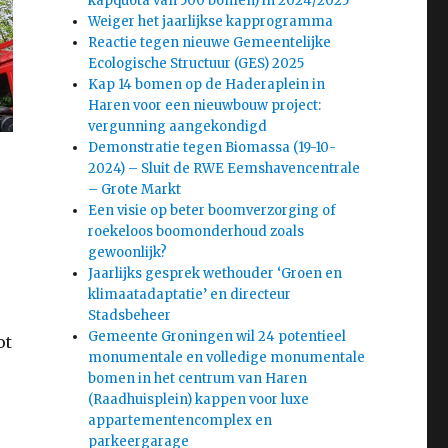
kapquota van 500 bomen) in 2024/2025
Weiger het jaarlijkse kapprogramma
Reactie tegen nieuwe Gemeentelijke
Ecologische Structuur (GES) 2025
Kap 14 bomen op de Haderaplein in
Haren voor een nieuwbouw project:
vergunning aangekondigd
Demonstratie tegen Biomassa (19-10-
2024) – Sluit de RWE Eemshavencentrale
– Grote Markt
Een visie op beter boomverzorging of
roekeloos boomonderhoud zoals
gewoonlijk?
Jaarlijks gesprek wethouder ‘Groen en
klimaatadaptatie’ en directeur
Stadsbeheer
Gemeente Groningen wil 24 potentieel
ot
monumentale en volledige monumentale
bomen in het centrum van Haren
(Raadhuisplein) kappen voor luxe
appartementencomplex en
parkeergarage