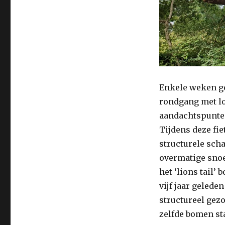
Enkele weken ge
rondgang met l
aandachtspunten
Tijdens deze fi
structurele sch
overmatige snoe
het ‘lions tail’
vijf jaar geled
structureel gezo
zelfde bomen sta