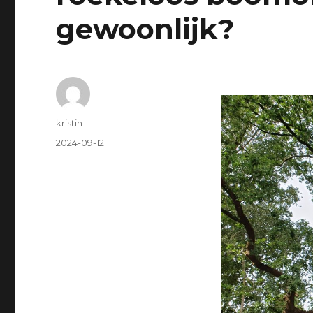
gewoonlijk?
Author
kristin
Posted
2024-09-12
on