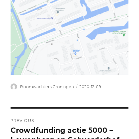
Author
Posted
Boomwachters Groningen
2020-12-09
on
Post
PREVIOUS
navigation
Crowdfunding actie 5000 –
Previous
post: