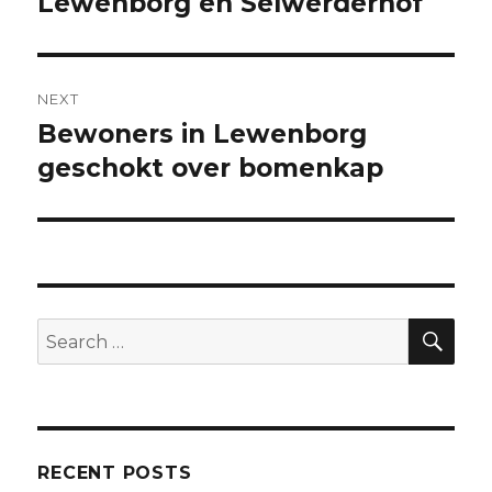
Lewenborg en Selwerderhof
NEXT
Bewoners in Lewenborg
Next
post:
geschokt over bomenkap
SEA
Search
for:
RECENT POSTS