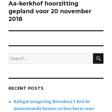
Aa-kerkhof hoorzitting
Next
post:
gepland voor 20 november
2018
SEA
Search
for:
RECENT POSTS
Balkgat (omgeving Betonbos) | Red de
monumentale bomen en bescherm onze