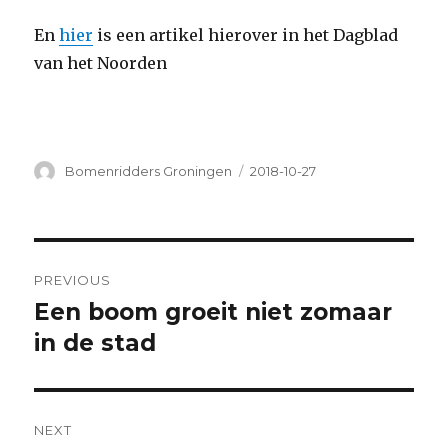
En
hier
is een artikel hierover in het Dagblad
van het Noorden
Author
Posted
Bomenridders Groningen
2018-10-27
on
Post
PREVIOUS
navigation
Een boom groeit niet zomaar
Previous
post:
in de stad
NEXT