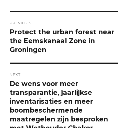
Post
PREVIOUS
navigation
Protect the urban forest near
Previous
post:
the Eemskanaal Zone in
Groningen
NEXT
De wens voor meer
Next
post:
transparantie, jaarlijkse
inventarisaties en meer
boombeschermende
maatregelen zijn besproken