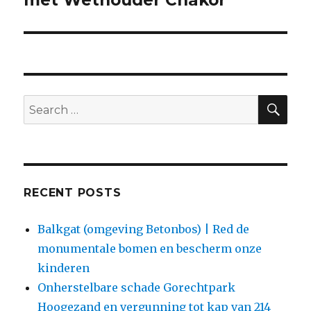
met Wethouder Chakor
SEA
Search
for:
RECENT POSTS
Balkgat (omgeving Betonbos) | Red de
monumentale bomen en bescherm onze
kinderen
Onherstelbare schade Gorechtpark
Hoogezand en vergunning tot kap van 214