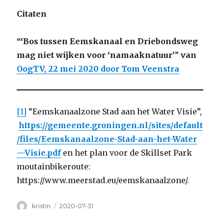
Citaten
“‘Bos tussen Eemskanaal en Driebondsweg
mag niet wijken voor ‘namaaknatuur’
”
van
OogTV, 22 mei 2020 door Tom Veenstra
[1]
“Eemskanaalzone Stad aan het Water Visie”,
https://gemeente.groningen.nl/sites/default
/files/Eemskanaalzone-Stad-aan-het-Water
—Visie.pdf
en het plan voor de Skillset Park
moutainbikeroute:
https://www.meerstad.eu/eemskanaalzone/.
Author
Posted
kristin
2020-07-31
on