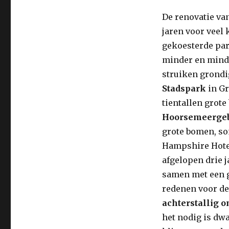
De renovatie van
jaren voor veel
gekoesterde par
minder en minde
struiken grondi
Stadspark
in Gr
tientallen grote
Hoorsemeerge
grote bomen, so
Hampshire Hotel
afgelopen drie 
samen met een g
redenen voor der
achterstallig 
het nodig is dw