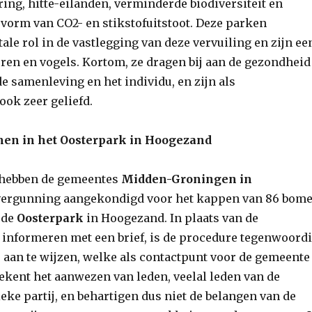
ing, hitte-eilanden, verminderde biodiversiteit en
 vorm van CO2- en stikstofuitstoot. Deze parken
tale rol in de vastlegging van deze vervuiling en zijn ee
eren en vogels. Kortom, ze dragen bij aan de gezondheid
de samenleving en het individu, en zijn als
ook zeer geliefd.
en in het Oosterpark in Hoogezand
 hebben de gemeentes
Midden-Groningen in
vergunning aangekondigd voor het kappen van 86 bom
rde
Oosterpark
in Hoogezand. In plaats van de
nformeren met een brief, is de procedure tegenwoord
 aan te wijzen, welke als contactpunt voor de gemeente
tekent het aanwezen van leden, veelal leden van de
eke partij, en behartigen dus niet de belangen van de