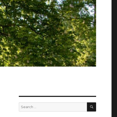
SEARCH
Search
for: