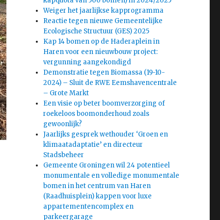
kapquota van 500 bomen) in 2024/2025
Weiger het jaarlijkse kapprogramma
Reactie tegen nieuwe Gemeentelijke
Ecologische Structuur (GES) 2025
Kap 14 bomen op de Haderaplein in
Haren voor een nieuwbouw project:
vergunning aangekondigd
Demonstratie tegen Biomassa (19-10-
2024) – Sluit de RWE Eemshavencentrale
– Grote Markt
Een visie op beter boomverzorging of
roekeloos boomonderhoud zoals
gewoonlijk?
Jaarlijks gesprek wethouder ‘Groen en
klimaatadaptatie’ en directeur
Stadsbeheer
Gemeente Groningen wil 24 potentieel
monumentale en volledige monumentale
bomen in het centrum van Haren
(Raadhuisplein) kappen voor luxe
appartementencomplex en
parkeergarage