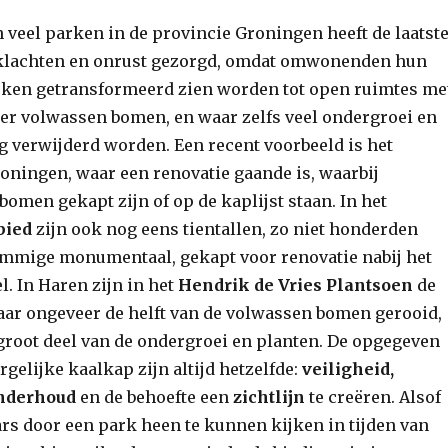
 veel parken in de provincie Groningen heeft de laatst
 klachten en onrust gezorgd, omdat omwonenden hun
ken getransformeerd zien worden tot open ruimtes me
r volwassen bomen, en waar zelfs veel ondergroei en
g verwijderd worden. Een recent voorbeeld is het
oningen, waar een renovatie gaande is, waarbij
 bomen gekapt zijn of op de kaplijst staan. In het
bied
zijn ook nog eens tientallen, zo niet honderden
mmige monumentaal, gekapt voor renovatie nabij het
. In Haren zijn in het
Hendrik de Vries Plantsoen
de
jaar ongeveer de helft van de volwassen bomen gerooid,
root deel van de ondergroei en planten. De opgegeven
gelijke kaalkap zijn altijd hetzelfde:
veiligheid,
onderhoud
en de behoefte een
zichtlijn
te creëren. Alsof
ars door een park heen te kunnen kijken in tijden van