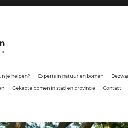
n
gen
n je helpen?
Experts in natuur en bomen
Bezwa
en
Gekapte bomen in stad en provincie
Contact