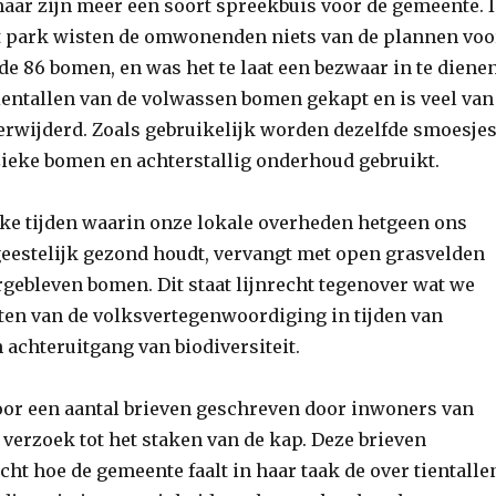
r zijn meer een soort spreekbuis voor de gemeente. 
it park wisten de omwonenden niets van de plannen voo
e 86 bomen, en was het te laat een bezwaar in te dienen
tientallen van de volwassen bomen gekapt en is veel van
erwijderd. Zoals gebruikelijk worden dezelfde smoesje
 zieke bomen en achterstallig onderhoud gebruikt.
ijke tijden waarin onze lokale overheden hetgeen ons
geestelijk gezond houdt, vervangt met open grasvelden
rgebleven bomen. Dit staat lijnrecht tegenover wat we
n van de volksvertegenwoordiging in tijden van
 achteruitgang van biodiversiteit.
oor een aantal brieven geschreven door inwoners van
verzoek tot het staken van de kap. Deze brieven
cht hoe de gemeente faalt in haar taak de over tientalle