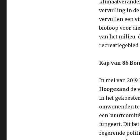
klimaatverander
vervuiling in de
vervullen een vi
biotoop voor di
van het milieu, 
recreatiegebied 
Kap van 86 Bom
In mei van 2019
Hoogezand
de 
in het gekoeste
omwonenden te i
een buurtcomité
fungeert. Dit be
regerende politi