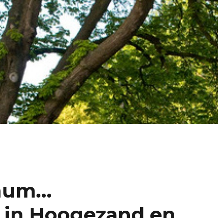
ahum…
) in Hoogezand en