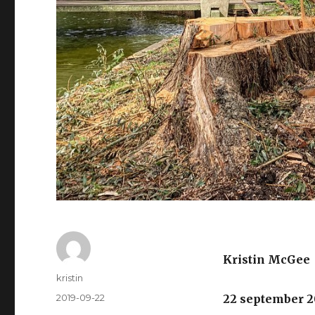
Kristin McGee
Author
kristin
Posted
2019-09-22
22 september 2
on