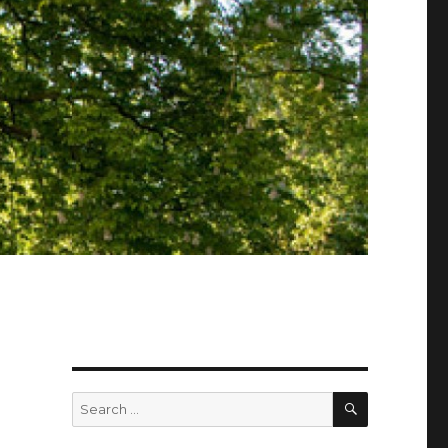
SEARCH
Search
for: