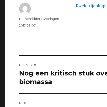
Kwekerijenkap
Author
Bomenridders Groningen
Posted
2017-09-07
on
Post
PREVIOUS
navigation
Nog een kritisch stuk ov
Previous
post:
biomassa
NEXT