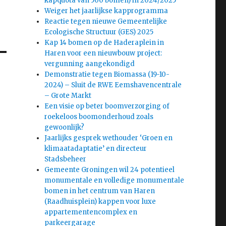
kapquota van 500 bomen) in 2024/2025
Weiger het jaarlijkse kapprogramma
Reactie tegen nieuwe Gemeentelijke
Ecologische Structuur (GES) 2025
Kap 14 bomen op de Haderaplein in
Haren voor een nieuwbouw project:
vergunning aangekondigd
Demonstratie tegen Biomassa (19-10-
2024) – Sluit de RWE Eemshavencentrale
– Grote Markt
Een visie op beter boomverzorging of
roekeloos boomonderhoud zoals
gewoonlijk?
Jaarlijks gesprek wethouder ‘Groen en
klimaatadaptatie’ en directeur
Stadsbeheer
Gemeente Groningen wil 24 potentieel
monumentale en volledige monumentale
bomen in het centrum van Haren
(Raadhuisplein) kappen voor luxe
appartementencomplex en
parkeergarage