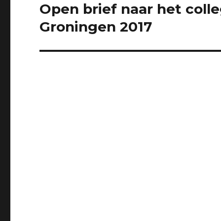
Open brief naar het col
Next
post:
Groningen 2017