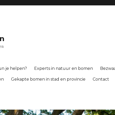
n
gen
n je helpen?
Experts in natuur en bomen
Bezwa
en
Gekapte bomen in stad en provincie
Contact