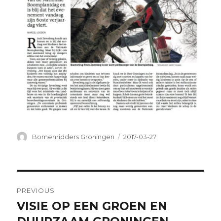
Author
Posted
Bomenridders Groningen
2017-03-27
on
Post
PREVIOUS
navigation
VISIE OP EEN GROEN EN
Previous
post: