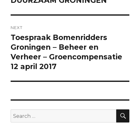
DUURZAAM GRONINGEN
NEXT
Toespraak Bomenridders
Next
post:
Groningen – Beheer en
Verheer – Groencompensatie
12 april 2017
SEA
Search
for: