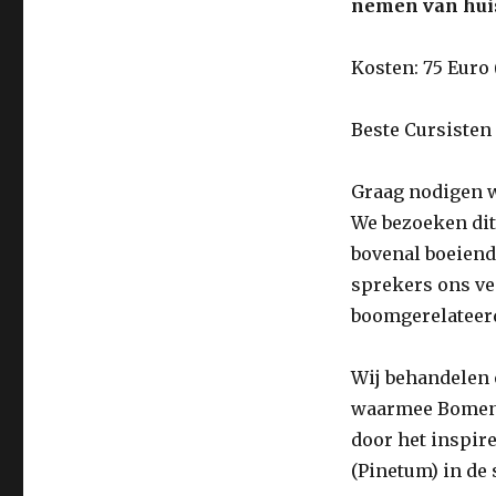
nemen van hui
Kosten: 75 Euro 
Beste Cursisten
Graag nodigen wi
We bezoeken dit
bovenal boeiend
sprekers ons vee
boomgerelateer
Wij behandelen 
waarmee Bomenr
door het inspir
(Pinetum) in de 