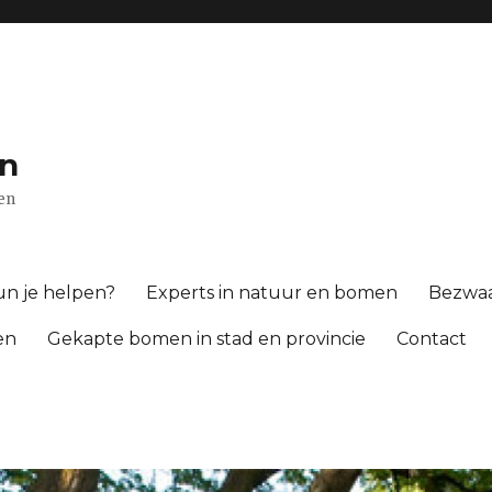
n
gen
n je helpen?
Experts in natuur en bomen
Bezwa
en
Gekapte bomen in stad en provincie
Contact