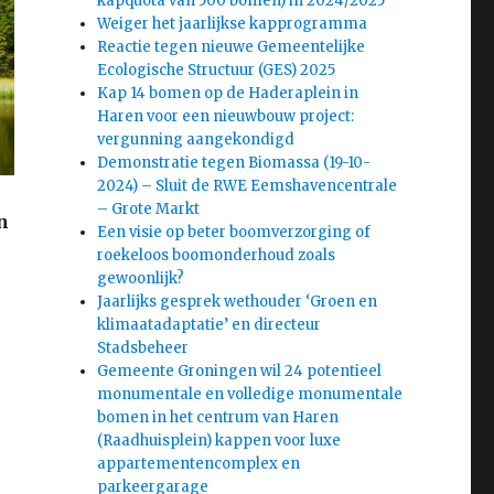
kapquota van 500 bomen) in 2024/2025
Weiger het jaarlijkse kapprogramma
Reactie tegen nieuwe Gemeentelijke
Ecologische Structuur (GES) 2025
Kap 14 bomen op de Haderaplein in
Haren voor een nieuwbouw project:
vergunning aangekondigd
Demonstratie tegen Biomassa (19-10-
2024) – Sluit de RWE Eemshavencentrale
– Grote Markt
n
Een visie op beter boomverzorging of
roekeloos boomonderhoud zoals
gewoonlijk?
Jaarlijks gesprek wethouder ‘Groen en
klimaatadaptatie’ en directeur
Stadsbeheer
Gemeente Groningen wil 24 potentieel
monumentale en volledige monumentale
bomen in het centrum van Haren
(Raadhuisplein) kappen voor luxe
appartementencomplex en
e
parkeergarage