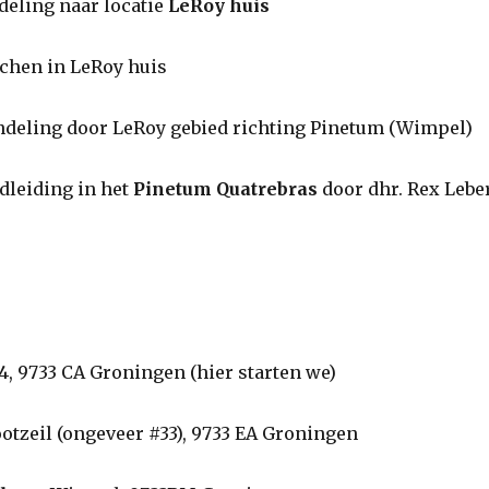
ing naar locatie
LeRoy huis
n in LeRoy huis
ng door LeRoy gebied richting Pinetum (Wimpel)
iding in het
Pinetum
Quatrebras
door dhr. Rex Lebe
 4, 9733 CA Groningen (hier starten we)
otzeil (ongeveer #33), 9733 EA Groningen