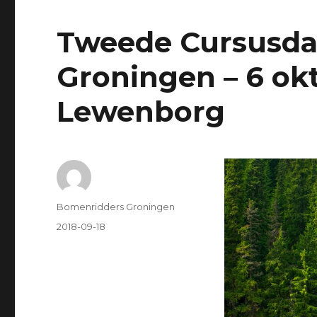
Tweede Cursusda
Groningen – 6 okt
Lewenborg
Author
Bomenridders Groningen
Posted
2018-09-18
on