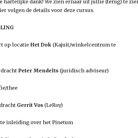
 hartelijke dank! We zien ernaar uit jullie (terug) te zie
ier volgen de details voor deze cursus.
ELING
op locatie
Het Dok
(Kajuit/winkelcentrum te
racht
Peter Mendelts
(juridisch adviseur)
e/thee
racht
Gerrit Vos
(LeRoy)
nleiding over het Pinetum