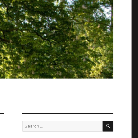
SEARCH
Search
for: